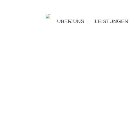
ÜBER UNS
LEISTUNGEN
 als
ollten wir
in optimale
len Hauttyp